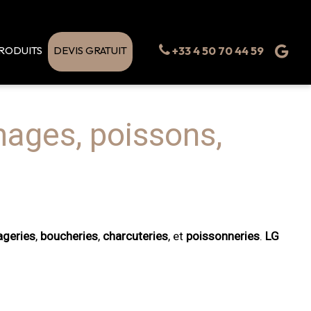
RODUITS
DEVIS GRATUIT
+33 4 50 70 44 59
mages, poissons,
geries
,
boucheries
,
charcuteries
, et
poissonneries
.
LG