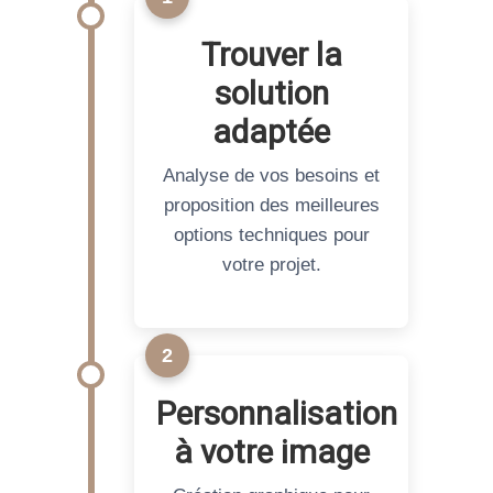
Trouver la
solution
adaptée
Analyse de vos besoins et
proposition des meilleures
options techniques pour
votre projet.
Ce que nous
2
faisons à cette
étape :
Personnalisation
Étude approfondie
à votre image
de votre fichier