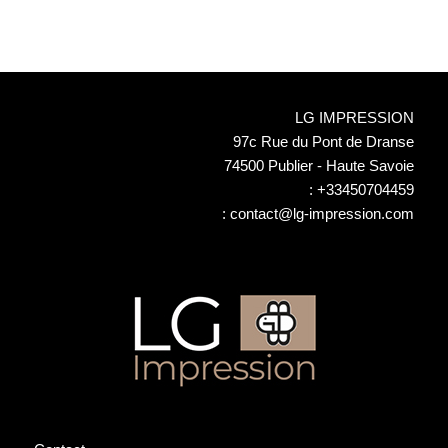
:
en temps réel
Emballage
protecteur adapté
Options d'expédition
LG IMPRESSION
flexibles
97c Rue du Pont de Dranse
Suivi de colis en
74500 Publier - Haute Savoie
temps réel
:
+33450704459
Service après-vente
:
contact@lg-impression.com
disponible