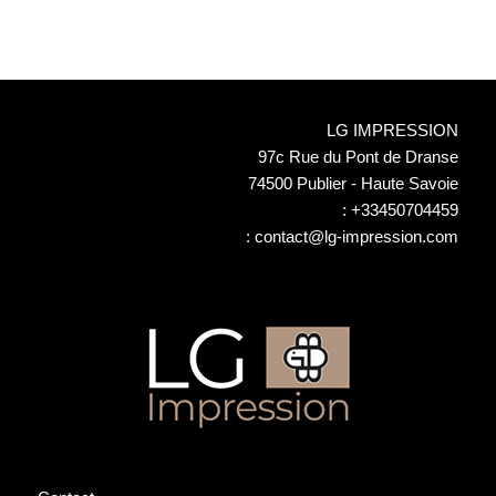
:
en temps réel
Emballage
protecteur adapté
Options d'expédition
LG IMPRESSION
flexibles
97c Rue du Pont de Dranse
Suivi de colis en
74500 Publier - Haute Savoie
temps réel
:
+33450704459
Service après-vente
:
contact@lg-impression.com
disponible