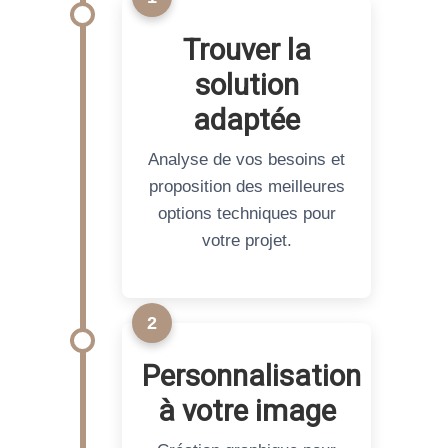
Trouver la
solution
adaptée
Analyse de vos besoins et
proposition des meilleures
options techniques pour
votre projet.
Ce que nous
2
faisons à cette
étape :
Personnalisation
Étude approfondie
à votre image
de votre fichier