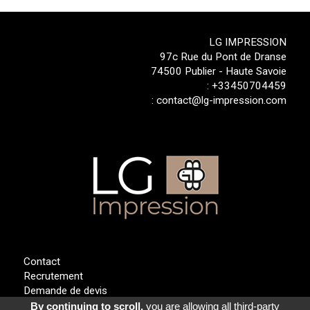
LG IMPRESSION
97c Rue du Pont de Dranse
74500 Publier - Haute Savoie
:
+33450704459
:
contact@lg-impression.com
Contact
Recrutement
Demande de devis
Mentions légales & CGV
By continuing to scroll,
you are allowing all third-party